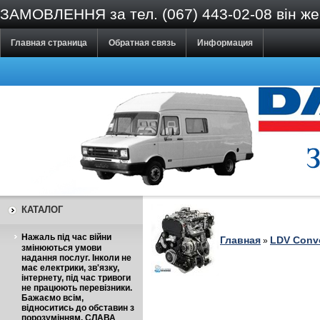
ЗАМОВЛЕННЯ за тел. (067) 443-02-08 він же V
Главная страница
Обратная связь
Информация
КАТАЛОГ
Нажаль під час війни
Главная
LDV Convo
»
змінюються умови
надання послуг. Інколи не
має електрики, зв'язку,
інтернету, під час тривоги
не працюють перевізники.
Бажаємо всім,
відноситись до обставин з
порозумінням. СЛАВА