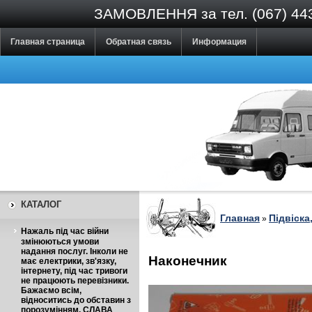
ЗАМОВЛЕННЯ за тел. (067) 443-0
Главная страница
Обратная связь
Информация
КАТАЛОГ
Главная
Підвіска
»
Нажаль під час війни
змінюються умови
надання послуг. Інколи не
Наконечник
має електрики, зв'язку,
інтернету, під час тривоги
не працюють перевізники.
Бажаємо всім,
відноситись до обставин з
порозумінням. СЛАВА