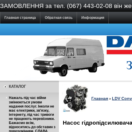
ЗАМОВЛЕННЯ за тел. (067) 443-02-08 він же V
Главная страница
Обратная связь
Информация
КАТАЛОГ
Нажаль під час війни
Главная
LDV Conv
»
змінюються умови
надання послуг. Інколи не
має електрики, зв'язку,
інтернету, під час тривоги
не працюють перевізники.
Насос гідропідсилювач
Бажаємо всім,
відноситись до обставин з
порозумінням. СЛАВА