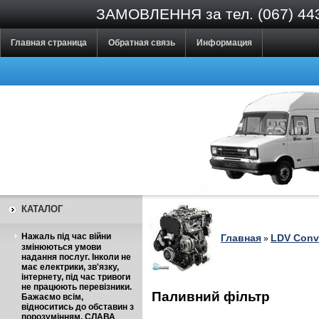
ЗАМОВЛЕННЯ за тел. (067) 443-0
Главная страница
Обратная связь
Информация
КАТАЛОГ
Нажаль під час війни
Главная
LDV Conv
»
змінюються умови
надання послуг. Інколи не
має електрики, зв'язку,
інтернету, під час тривоги
не працюють перевізники.
Паливний фільтр
Бажаємо всім,
відноситись до обставин з
порозумінням. СЛАВА